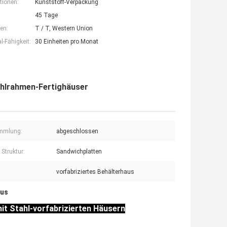
tionen:
Kunststoff-Verpackung
45 Tage
en:
T / T, Western Union
-Fähigkeit:
30 Einheiten pro Monat
ahlrahmen-Fertighäuser
mmlung:
abgeschlossen
 Struktur:
Sandwichplatten
vorfabriziertes Behälterhaus
aus
it Stahl-vorfabrizierten Häusern