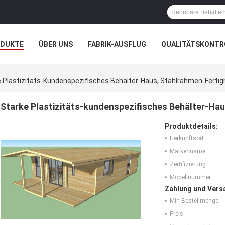
ODUKTE
ÜBER UNS
FABRIK-AUSFLUG
QUALITÄTSKONTR
N
FÄLLE
 Plastizitäts-Kundenspezifisches Behälter-Haus, Stahlrahmen-Ferti
Starke Plastizitäts-kundenspezifisches Behälter-Ha
Produktdetails:
Herkunftsort:
Markenname:
Zertifizierung:
Modellnummer:
Zahlung und Vers
Min Bestellmenge:
Preis: