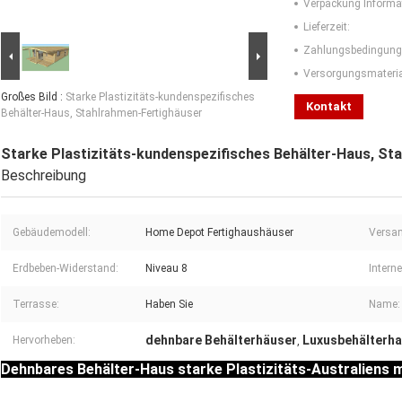
Verpackung Informa
Lieferzeit:
Zahlungsbedingung
Versorgungsmaterial
Großes Bild :
Starke Plastizitäts-kundenspezifisches
Kontakt
Behälter-Haus, Stahlrahmen-Fertighäuser
Starke Plastizitäts-kundenspezifisches Behälter-Haus, St
Beschreibung
Gebäudemodell:
Home Depot Fertighaushäuser
Versa
Erdbeben-Widerstand:
Niveau 8
Interne
Terrasse:
Haben Sie
Name:
dehnbare Behälterhäuser
Luxusbehälterh
Hervorheben:
,
Dehnbares Behälter-Haus starke Plastizitäts-Australiens m