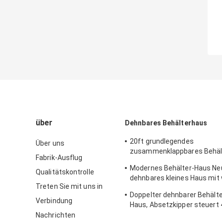
über
Dehnbares Behälterhaus
20ft grundlegendes
Über uns
zusammenklappbares Behäl
Fabrik-Ausflug
dehnbares 2 Schlafzimmer-
Modernes Behälter-Haus Ne
Gebäude
Qualitätskontrolle
dehnbares kleines Haus mit
Treten Sie mit uns in
Gitter-Sonnensystem
Doppelter dehnbarer Behält
Verbindung
Haus, Absetzkipper steuert 
australischen Standard aut
Nachrichten