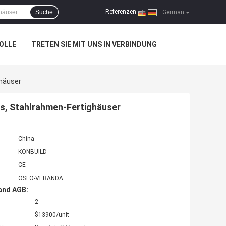
Referenzen
Suche
|
German
OLLE
TRETEN SIE MIT UNS IN VERBINDUNG
ghäuser
us, Stahlrahmen-Fertighäuser
China
KONBUILD
CE
OSLO-VERANDA
and AGB:
2
$13900/unit