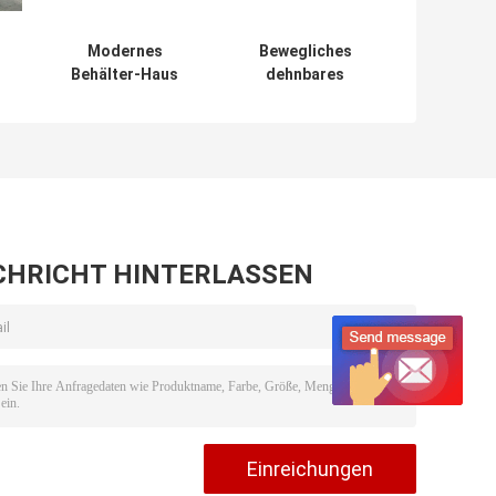
Modernes
Bewegliches
Behälter-Haus
dehnbares
-
Neuseeland,
Strand-Haus der
ür
dehnbares
Behälter-Haus-
kleines Haus mit
Küsten-20ft OSLO
weg von Gitter-
mit Balkon
Sonnensystem
CHRICHT HINTERLASSEN