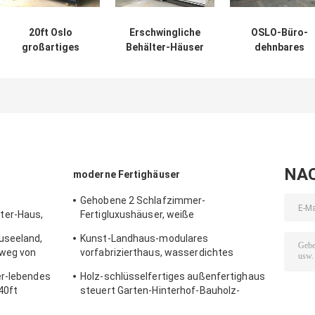
20ft Oslo
Erschwingliche
OSLO-Büro-
großartiges
Behälter-Häuser
dehnbares
dehnbares tragen
Afrikaner OSLOS
Behälter-Haus
Behälter-Haus-
ECO,
Fertigbaubüro f
bewegliche
wirtschaftliche
Ingenieure
einfache für Oma-
Fertighäuser
Ebene
NA
moderne Fertighäuser
Gehobene 2 Schlafzimmer-
ter-Haus,
Fertigluxushäuser, weiße
tragbares
Luxusfertighäuser mit Balkon
useeland,
Kunst-Landhaus-modulares
 weg von
vorfabrizierthaus, wasserdichtes
Thailand-Erholungsort-Strand-Haus
er-lebendes
Holz-schlüsselfertiges außenfertighaus
40ft
steuert Garten-Hinterhof-Bauholz-
omatisch an
Fertighäuser automatisch an