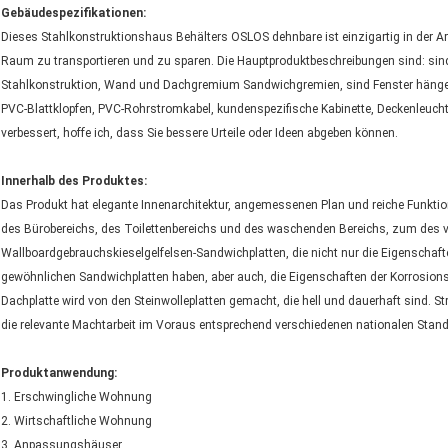
Gebäudespezifikationen:
Dieses Stahlkonstruktionshaus Behälters OSLOS dehnbare ist einzigartig in der Ar
Raum zu transportieren und zu sparen. Die Hauptproduktbeschreibungen sind: sind
Stahlkonstruktion, Wand und Dachgremium Sandwichgremien, sind Fenster hängend
PVC-Blattklopfen, PVC-Rohrstromkabel, kundenspezifische Kabinette, Deckenleucht
verbessert, hoffe ich, dass Sie bessere Urteile oder Ideen abgeben können.
Innerhalb des Produktes:
Das Produkt hat elegante Innenarchitektur, angemessenen Plan und reiche Funkti
des Bürobereichs, des Toilettenbereichs und des waschenden Bereichs, zum des v
Wallboardgebrauchskieselgelfelsen-Sandwichplatten, die nicht nur die Eigensch
gewöhnlichen Sandwichplatten haben, aber auch, die Eigenschaften der Korrosion
Dachplatte wird von den Steinwolleplatten gemacht, die hell und dauerhaft sind. St
die relevante Machtarbeit im Voraus entsprechend verschiedenen nationalen Stand
Produktanwendung:
1. Erschwingliche Wohnung
2. Wirtschaftliche Wohnung
3. Anpassungshäuser