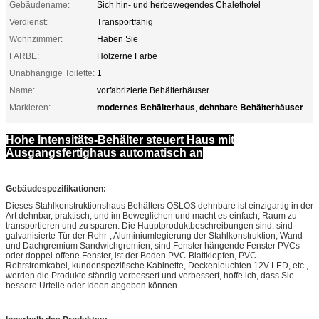
Gebäudename:
Sich hin- und herbewegendes Chalethotel
Verdienst:
Transportfähig
Wohnzimmer:
Haben Sie
FARBE:
Hölzerne Farbe
Unabhängige Toilette:
1
Name:
vorfabrizierte Behälterhäuser
modernes Behälterhaus
dehnbare Behälterhäuser
Markieren:
,
Hohe Intensitäts-Behälter steuert Haus mit
Ausgangsfertighaus automatisch an
Gebäudespezifikationen:
Dieses Stahlkonstruktionshaus Behälters OSLOS dehnbare ist einzigartig in der
Art dehnbar, praktisch, und im Beweglichen und macht es einfach, Raum zu
transportieren und zu sparen. Die Hauptproduktbeschreibungen sind: sind
galvanisierte Tür der Rohr-, Aluminiumlegierung der Stahlkonstruktion, Wand
und Dachgremium Sandwichgremien, sind Fenster hängende Fenster PVCs
oder doppel-offene Fenster, ist der Boden PVC-Blattklopfen, PVC-
Rohrstromkabel, kundenspezifische Kabinette, Deckenleuchten 12V LED, etc.,
werden die Produkte ständig verbessert und verbessert, hoffe ich, dass Sie
bessere Urteile oder Ideen abgeben können.