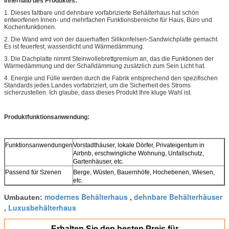
Innerhalb des Produktes:
1. Dieses faltbare und dehnbare vorfabrizierte Behälterhaus hat schön
entworfenen Innen- und mehrfachen Funktionsbereiche für Haus, Büro und
Kochenfunktionen.
2. Die Wand wird von der dauerhaften Silikonfelsen-Sandwichplatte gemacht.
Es ist feuerfest, wasserdicht und Wärmedämmung.
3. Die Dachplatte nimmt Steinwollebrettgremium an, das die Funktionen der
Wärmedämmung und der Schalldämmung zusätzlich zum Sein Licht hat.
4. Energie und Fülle werden durch die Fabrik entsprechend den spezifischen
Standards jedes Landes vorfabriziert, um die Sicherheit des Stroms
sicherzustellen. Ich glaube, dass dieses Produkt Ihre kluge Wahl ist.
Produktfunktionsanwendung:
Funktionsanwendungen
Vorstadthäuser, lokale Dörfer, Privateigentum in
Airbnb, erschwingliche Wohnung, Unfallschutz,
Gartenhäuser, etc.
Passend für Szenen
Berge, Wüsten, Bauernhöfe, Hochebenen, Wiesen,
etc.
modernes Behälterhaus
dehnbare Behälterhäuser
Umbauten:
,
Luxusbehälterhaus
,
Erhalten Sie den besten Preis für