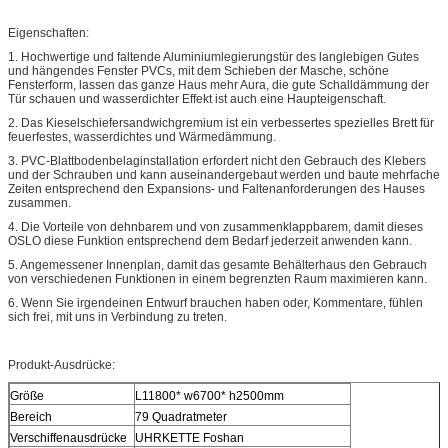
Eigenschaften:
1. Hochwertige und faltende Aluminiumlegierungstür des langlebigen Gutes
und hängendes Fenster PVCs, mit dem Schieben der Masche, schöne
Fensterform, lassen das ganze Haus mehr Aura, die gute Schalldämmung der
Tür schauen und wasserdichter Effekt ist auch eine Haupteigenschaft.
2. Das Kieselschiefersandwichgremium ist ein verbessertes spezielles Brett für
feuerfestes, wasserdichtes und Wärmedämmung.
3. PVC-Blattbodenbelaginstallation erfordert nicht den Gebrauch des Klebers
und der Schrauben und kann auseinandergebaut werden und baute mehrfache
Zeiten entsprechend den Expansions- und Faltenanforderungen des Hauses
zusammen.
4. Die Vorteile von dehnbarem und von zusammenklappbarem, damit dieses
OSLO diese Funktion entsprechend dem Bedarf jederzeit anwenden kann.
5. Angemessener Innenplan, damit das gesamte Behälterhaus den Gebrauch
von verschiedenen Funktionen in einem begrenzten Raum maximieren kann.
6. Wenn Sie irgendeinen Entwurf brauchen haben oder, Kommentare, fühlen
sich frei, mit uns in Verbindung zu treten.
Produkt-Ausdrücke:
Größe
L11800* w6700* h2500mm
Bereich
79 Quadratmeter
Verschiffenausdrücke
UHRKETTE Foshan