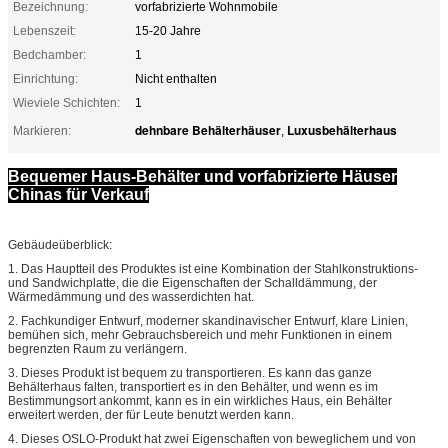
Bezeichnung:
vorfabrizierte Wohnmobile
Lebenszeit:
15-20 Jahre
Bedchamber:
1
Einrichtung:
Nicht enthalten
Wieviele Schichten:
1
dehnbare Behälterhäuser
Luxusbehälterhaus
Markieren:
,
Bequemer Haus-Behälter und vorfabrizierte Häuser
Chinas für Verkauf
Gebäudeüberblick:
1. Das Hauptteil des Produktes ist eine Kombination der Stahlkonstruktions-
und Sandwichplatte, die die Eigenschaften der Schalldämmung, der
Wärmedämmung und des wasserdichten hat.
2. Fachkundiger Entwurf, moderner skandinavischer Entwurf, klare Linien,
bemühen sich, mehr Gebrauchsbereich und mehr Funktionen in einem
begrenzten Raum zu verlängern.
3. Dieses Produkt ist bequem zu transportieren. Es kann das ganze
Behälterhaus falten, transportiert es in den Behälter, und wenn es im
Bestimmungsort ankommt, kann es in ein wirkliches Haus, ein Behälter
erweitert werden, der für Leute benutzt werden kann.
4. Dieses OSLO-Produkt hat zwei Eigenschaften von beweglichem und von