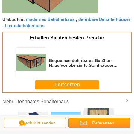
modernes Behälterhaus
dehnbare Behälterhäuser
Umbauten:
,
Luxusbehälterhaus
,
Erhalten Sie den besten Preis für
Bequemes dehnbares Behälter-
Haus/vorfabrizierte Stahlhäuser
China
Fortsetzen
Dehnbares Behälterhaus
Mehr
Nachricht senden
Referenzen
Büro-
Modernes
Bewegliches
20ft
20ft O