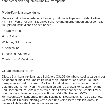
dehnbarem, von bequemem und Raumersparnis.
Produktfunktionsanwendung:
Dieses Produkt hat überlegene Leistung und breite Anpassungsfähigkeit und
kann sich verschiedener Bauumwelt und -Grundanforderungen anpassen. Die
Hauptproduktfunktionen sollten haben:
1.Granny flach
Haus 2.Van
Wohnung 3.Affordable
4. Anpassung
5.Hostel für Wanderer
Entwicklung 6.Vacational
Gebäudespezifikationen:
Dieses Stahlkonstruktionshaus Behälters OSLOS dehnbare ist einzigartig in der
Art dehnbar, praktisch, und im Beweglichen und macht es einfach, Raum zu
transportieren und zu sparen. Die Hauptproduktbeschreibungen sind: sind
galvanisierte Tür der Rohr-, Aluminiumlegierung der Stahlkonstruktion, Wand
und Dachgremium Sandwichgremien, sind Fenster hängende Fenster PVCs
oder doppel-offene Fenster, ist der Boden PVC-Blattklopfen, PVC-
Rohrstromkabel, kundenspezifische Kabinette, Deckenleuchten 12V LED, etc.,
werden die Produkte ständig verbessert und verbessert, hoffe ich, dass Sie
bessere Urteile oder Ideen abgeben können.