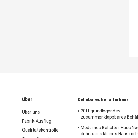
über
Dehnbares Behälterhaus
20ft grundlegendes
Über uns
zusammenklappbares Behäl
Fabrik-Ausflug
dehnbares 2 Schlafzimmer-
Modernes Behälter-Haus Ne
Gebäude
Qualitätskontrolle
dehnbares kleines Haus mit