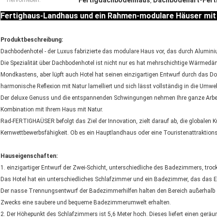
Fertigdachbodenhaus
Dachbodenart-Fert
Hervorheben:
,
Fertighaus-Landhaus und ein Rahmen-modulare Häuser mit 
Produktbeschreibung:
Dachbodenhotel - der Luxus fabrizierte das modulare Haus vor, das durch Alumi
Die Spezialität über Dachbodenhotel ist nicht nur es hat mehrschichtige Wärm
Mondkastens, aber lüpft auch Hotel hat seinen einzigartigen Entwurf durch das Dop
harmonische Reflexion mit Natur lamelliert und sich lässt vollständig in die Umwel
Der deluxe Genuss und die entspannenden Schwingungen nehmen Ihre ganze Arbeit
Kombination mit Ihrem Haus mit Natur.
Rad-FERTIGHAÜSER befolgt das Ziel der Innovation, zielt darauf ab, die globalen 
Kernwettbewerbsfähigkeit. Ob es ein Hauptlandhaus oder eine Touristenattraktions
Hauseigenschaften:
1. einzigartiger Entwurf der Zwei-Schicht, unterschiedliche des Badezimmers, t
Das Hotel hat ein unterschiedliches Schlafzimmer und ein Badezimmer, das das E
Der nasse Trennungsentwurf der Badezimmerhilfen halten den Bereich außerhalb 
Zwecks eine saubere und bequeme Badezimmerumwelt erhalten.
2. Der Höhepunkt des Schlafzimmers ist 5,6 Meter hoch. Dieses liefert einen ger