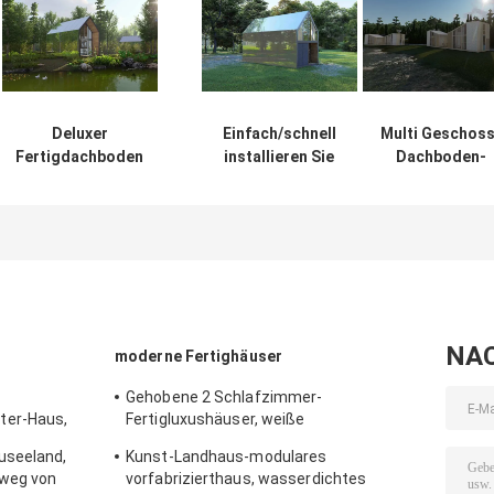
Deluxer
Einfach/schnell
Multi Geschoss
Fertigdachboden
installieren Sie
Dachboden-
steuert
Fertigdachboden-
Fertighäuser,
automatisch
Ausgangswasserdichte
großes
an,/das modulare
Luxusfertighäuser
Mansardenfenst
vorfabrizierthaus,
gelieferte
das für
modulare Häus
Urlaubshotel
auf Rädern
feuerbeständig
ist
NA
moderne Fertighäuser
Gehobene 2 Schlafzimmer-
ter-Haus,
Fertigluxushäuser, weiße
tragbares
Luxusfertighäuser mit Balkon
useeland,
Kunst-Landhaus-modulares
 weg von
vorfabrizierthaus, wasserdichtes