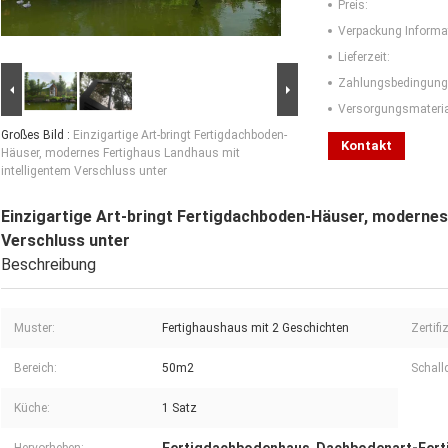
Preis:
Verpackung Informa
Lieferzeit:
Zahlungsbedingung
Versorgungsmaterial
Großes Bild :
Einzigartige Art-bringt Fertigdachboden-
Kontakt
Häuser, modernes Fertighaus Landhaus mit
intelligentem Verschluss unter
Einzigartige Art-bringt Fertigdachboden-Häuser, modernes
Verschluss unter
Beschreibung
Muster:
Fertighaushaus mit 2 Geschichten
Zertifi
Bereich:
50m2
Schal
Küche:
1 Satz