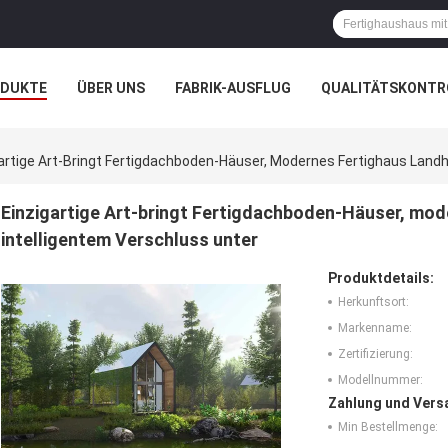
ODUKTE
ÜBER UNS
FABRIK-AUSFLUG
QUALITÄTSKONTR
N
FÄLLE
artige Art-Bringt Fertigdachboden-Häuser, Modernes Fertighaus Landh
Einzigartige Art-bringt Fertigdachboden-Häuser, mo
intelligentem Verschluss unter
Produktdetails:
Herkunftsort:
Markenname:
Zertifizierung:
Modellnummer:
Zahlung und Vers
Min Bestellmenge: