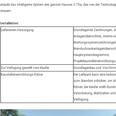
erlaubt das intelligente System des ganzen Hauses 3.The, das von der Technologie v
steuern.
Installation:
Lieferanten-Versorgung
Grundlegende Zeichnungen, s
Anlagenübersichten, interne u
Wartungssystemzeichnungen
Wandschrankanlagenübersichte
Hauptsystemdiagramme,
Projektbaustelleneinrichtung
Zur Verfügung gestellt vom Käufer
Grundlagenbau und -Vor-Ort-In
Baustelleneinrichtungs-Führer
Der Lieferant kann eine techni
zum Standort schicken, um die
führen; der Käufer stellt Rundr
Versicherung, Mahlzeiten un
Verfügung.