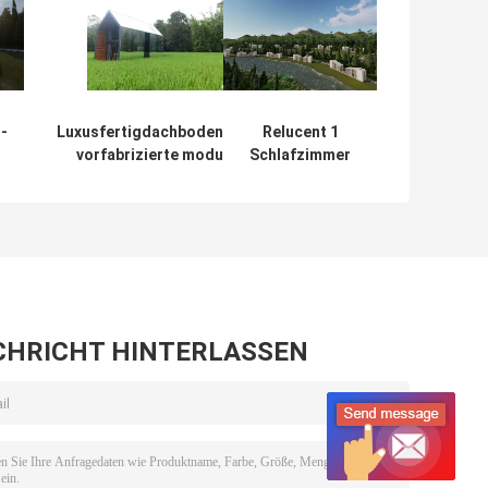
-
Luxusfertigdachboden-Haus,
Relucent 1
vorfabrizierte modulare
Schlafzimmer
Ausgangsaluminiumstruktur-
fabrizierte
hölzerner Innenraum
Häuser/modernes
er
schönes
Holzhaus vor
er
CHRICHT HINTERLASSEN