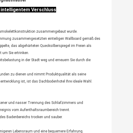
ighaushäuser
intelligentem Verschluss
niumskelettkonstruktion zusammengebaut wurde.
edämmung zusammengesetzten einteiligen Wallboard gemäß des
pelte, das abgehärteten Quecksilberspiegel im Freien als
t um Sie ertrinken.
sbelastung in der Stadt weg und erneuern Sie durch die
Kunden zu dienen und nimmt Produktqualität als seine
entwicklung ist, ist das Dachbodenhotel Ihre ideale Wahl.
rockener und nasser Trennung des Schlafzimmers und
reignis vom Aufenthaltsraumbereich trennt.
des Badenbereichs trocken und sauber.
äumigeren Lebensraum und eine bequemere Erfahrung.