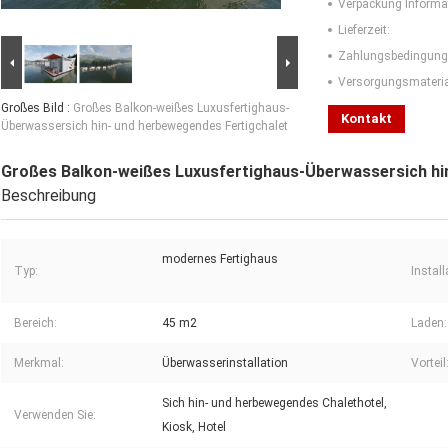
Verpackung Informa
Lieferzeit:
Zahlungsbedingung
Versorgungsmaterial
Großes Bild :
Großes Balkon-weißes Luxusfertighaus-
Kontakt
Überwassersich hin- und herbewegendes Fertigchalet
Großes Balkon-weißes Luxusfertighaus-Überwassersich hi
Beschreibung
modernes Fertighaus
Typ:
Install
Bereich:
45 m2
Laden:
Merkmal:
Überwasserinstallation
Vorteil
Sich hin- und herbewegendes Chalethotel,
Verwenden Sie:
Kiosk, Hotel