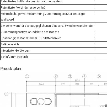
Patentiertes Luftfahrtaluminiumrahmensystem
1
Patentierter Verbindungsverschluß
1
Mehrschichtige Wärmedämmung zusammengesetzter einteiliger
1
Wallboard
Zwischenwandtür des ausgeglichenen Glases u. Zwischenwandfenster
1
Zusammengesetzte Grundplatte des Bodens
1
Unabhängiges Badezimmer u. Toilettenbereich
1
Balkonbereich
1
Integrierter Geräteraum
1
Schlafzimmerbereich
1
Produktplan: