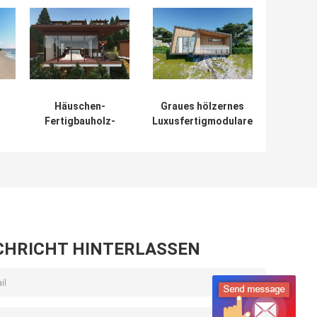
Häuschen-
Graues hölzernes
-
Fertigbauholz-
Luxusfertigmodulare
er,
Häuser,
Häuser der haus-
vorfabrizierte
Ausrüstungs-/Duplex
er
Holzhäuser mit
mit Badezimmer
Badezimmer des
offenen Gebiets
CHRICHT HINTERLASSEN