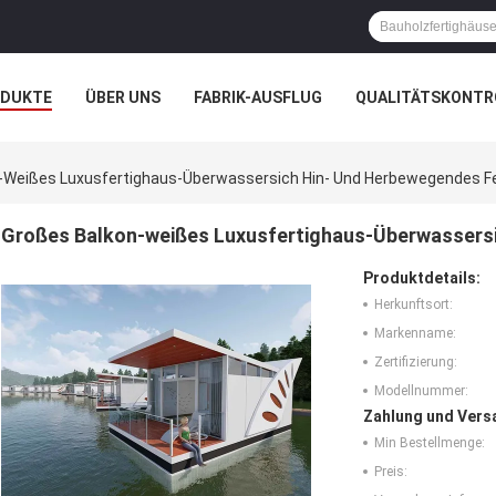
ODUKTE
ÜBER UNS
FABRIK-AUSFLUG
QUALITÄTSKONTR
N
FÄLLE
-Weißes Luxusfertighaus-Überwassersich Hin- Und Herbewegendes Fe
Großes Balkon-weißes Luxusfertighaus-Überwassersi
Produktdetails:
Herkunftsort:
Markenname:
Zertifizierung:
Modellnummer:
Zahlung und Vers
Min Bestellmenge:
Preis: