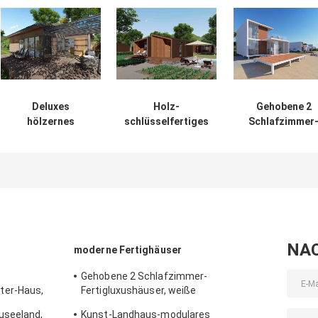
Deluxes
Holz-
Gehobene 2
hölzernes
schlüsselfertiges
Schlafzimmer
Luxusfertighaus-
außenfertighaus
Fertigluxushäus
Duplex-
steuert Garten-
weiße
Aluminiumhaus-
Hinterhof-
Luxusfertighäus
Ausrüstung mit
Bauholz-
mit Balkon
Garten
Fertighäuser
automatisch an
NA
moderne Fertighäuser
Gehobene 2 Schlafzimmer-
ter-Haus,
Fertigluxushäuser, weiße
tragbares
Luxusfertighäuser mit Balkon
useeland,
Kunst-Landhaus-modulares