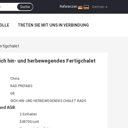
Referenzen
Suche
|
German
OLLE
TRETEN SIE MIT UNS IN VERBINDUNG
rtigchalet
ch hin- und herbewegendes Fertigchalet
China
RAD PREFABS
GB
SICH HIN- UND HERBEWEGENDES CHALET RADS
and AGB:
2 Einheiten
$48700/unit