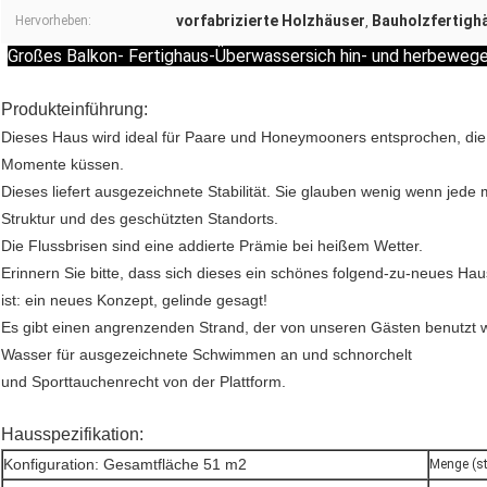
vorfabrizierte Holzhäuser
Bauholzfertigh
Hervorheben:
,
Großes Balkon- Fertighaus-Überwassersich hin- und herbewe
Produkteinführung:
Dieses Haus wird ideal für Paare und Honeymooners entsprochen, d
Momente küssen.
Dieses liefert ausgezeichnete Stabilität. Sie glauben wenig wenn j
Struktur und des geschützten Standorts.
Die Flussbrisen sind eine addierte Prämie bei heißem Wetter.
Erinnern Sie bitte, dass sich dieses ein schönes folgend-zu-neues Ha
ist: ein neues Konzept, gelinde gesagt!
Es gibt einen angrenzenden Strand, der von unseren Gästen benutzt w
Wasser für ausgezeichnete Schwimmen an und schnorchelt
und Sporttauchenrecht von der Plattform.
Hausspezifikation:
Konfiguration: Gesamtfläche 51 m2
Menge (ste