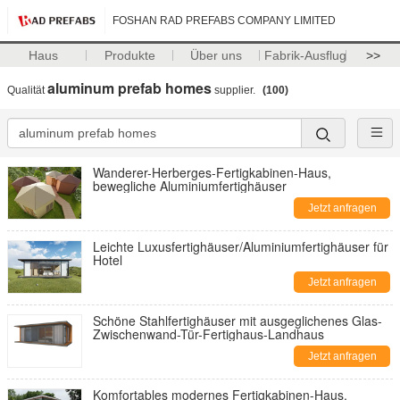
FOSHAN RAD PREFABS COMPANY LIMITED
Haus
Produkte
Über uns
Fabrik-Ausflug
>>
aluminum prefab homes
Qualität
supplier.
(100)
Wanderer-Herberges-Fertigkabinen-Haus,
bewegliche Aluminiumfertighäuser
Jetzt anfragen
Leichte Luxusfertighäuser/Aluminiumfertighäuser für
Hotel
Jetzt anfragen
Schöne Stahlfertighäuser mit ausgeglichenes Glas-
Zwischenwand-Tür-Fertighaus-Landhaus
Jetzt anfragen
Komfortables modernes Fertigkabinen-Haus,