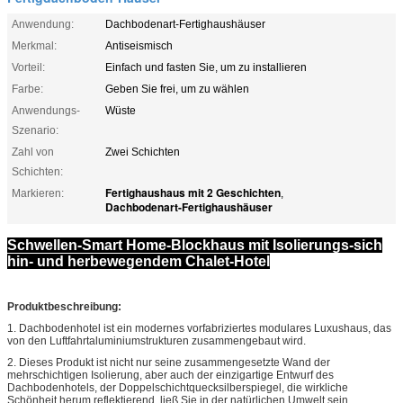
Anwendung:
Dachbodenart-Fertighaushäuser
Merkmal:
Antiseismisch
Vorteil:
Einfach und fasten Sie, um zu installieren
Farbe:
Geben Sie frei, um zu wählen
Anwendungs-
Wüste
Szenario:
Zahl von
Zwei Schichten
Schichten:
Fertighaushaus mit 2 Geschichten
Markieren:
,
Dachbodenart-Fertighaushäuser
Schwellen-Smart Home-Blockhaus mit Isolierungs-sich
hin- und herbewegendem Chalet-Hotel
Produktbeschreibung:
1. Dachbodenhotel ist ein modernes vorfabriziertes modulares Luxushaus, das
von den Luftfahrtaluminiumstrukturen zusammengebaut wird.
2. Dieses Produkt ist nicht nur seine zusammengesetzte Wand der
mehrschichtigen Isolierung, aber auch der einzigartige Entwurf des
Dachbodenhotels, der Doppelschichtquecksilberspiegel, die wirkliche
Schönheit herum reflektierend, ließ Sie in der natürlichen Umwelt sein.