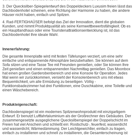
3. Der Quecksilber-Spiegelentwurf des Doppeldeckers Luxusim freien lässt das
Dachbodenhotel scheinen, eine Richtung der Harmonie zu haben, die andere
Häuser nicht haben, einfach und Spitzen.
4. Rad-FERTIGHAÜSER befolgt das Ziel der Innovation, dient die globalen
Kunden, und nimmt Produktqualität als seine Kernwettbewerbsfähigkeit. Ob es
ein Hauptlandhaus oder eine Touristenattraktionsentwicklung ist, ist das
Dachbodenhotel Ihre ideale Wahl.
Innenerfahrung:
Die gesamte Innenplatte wird mit festen Täfelungen verziert, um eine sehr
einfache und entspannende Atmosphäre beizubehalten. Sie können auf dem
Sofa sitzen und eine Tasse Tee mit Freunden genießen, oder Sie können Ihre
Zeit genießen und einen entspannenden Nachmittag genießen. Das Moonbox
hat einen großen Garderobenbereich und eine Konsole für Operation. Jedes
Mal wenn wir zurückkommen, versieht der Konsolenbereich uns mit etwas
Bequemlichkeit, um alle Ermüdung zu beseitigen. Völlig -
Funktionsbadezimmer hat drei Funktionen, eine Duschkabine, eine Toilette und
einen Wäschebereich.
Produkteigenschaft:
Dachbodenspiegel ist ein modernes Spitzenwohnprodukt mit einzigartigem
Entwurf. Er benutzt Luftfahrtaluminium als der Großrechner des Gebäudes. Der
zusammengesetzte ausgeglichene Quecksilberspiegel der Doppelschicht im
Freien hat viel Anschein und schließt ein: Rostschutz-, feuerfest, wasserdicht
und wasserdicht, Wärmedämmung. Der Leichtgewichtler, einfach zu tragen,
einfach zu installieren und schnell zu installieren, die Gesamterscheinung ist