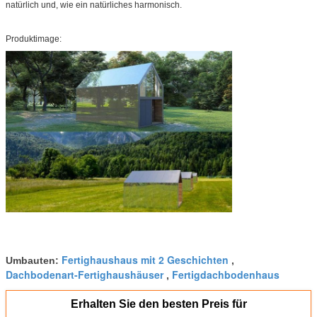
natürlich und, wie ein natürliches harmonisch.
Produktimage:
Fertighaushaus mit 2 Geschichten
Umbauten:
,
Dachbodenart-Fertighaushäuser
Fertigdachbodenhaus
,
Erhalten Sie den besten Preis für